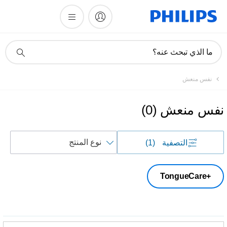
أيقونة
ما الذي تبحث عنه؟
دعم
البحث
نفس منعش
نفس منعش
(
0
)
فرز
التصفية
(1)
حسب
TongueCare+‎