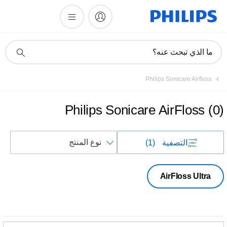
أيقونة
ما الذي تبحث عنه؟
دعم
البحث
Philips Sonicare Airfloss
Philips Sonicare AirFloss
(
0
)
فرز
التصفية
(1)
حسب
AirFloss Ultra