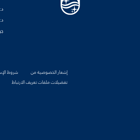
دع
دع
جه
إشعار الخصوصية من
شروط الإس
تفضيلات ملفات تعريف الارتباط