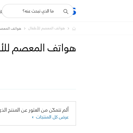
أيقونة
R
المنتجات
للشرك
دعم
البحث
هواتف المعصم للأطفال
هواتف المعصم
هواتف المعصم لل
ألم تتمكّن من العثور عن المنتج الذي
عرض كل المنتجات