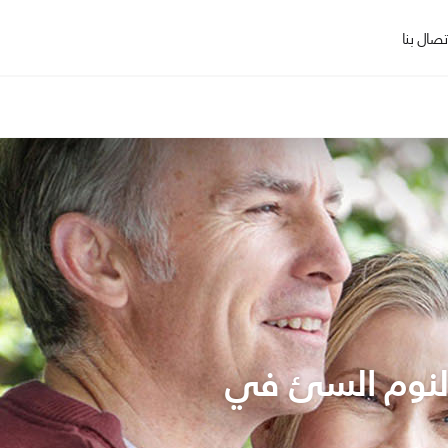
تصال بنا
 النوم السئ في