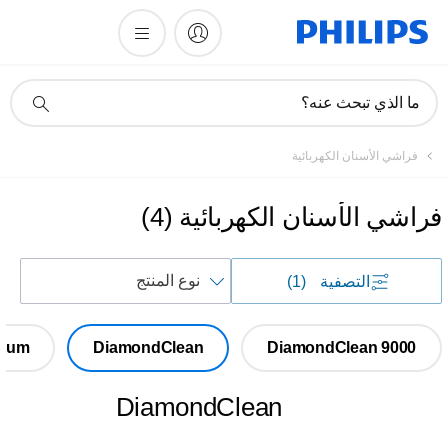
أيقونة
ما الذي تبحث عنه؟
دعم
البحث
فراشي الأسنان الكهربائية
فراشي الأسنان الكهربائية
(
4
)
فرز
التصفية
(1)
حسب
tinum
DiamondClean
DiamondClean 9000
DiamondClean