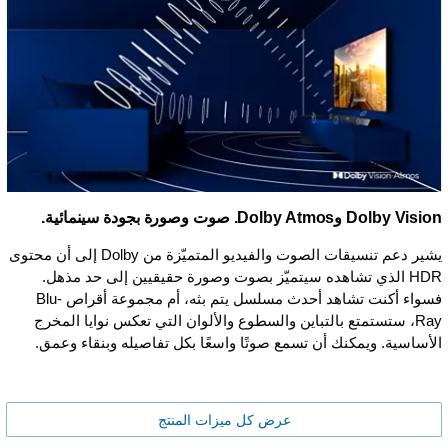
Dolby Vision وDolby Atmos. صوت وصورة بجودة سينمائية.
يشير دعم تنسيقات الصوت والفيديو المتميّزة من Dolby إلى أن محتوى
HDR الذي تشاهده سيتميّز بصوت وصورة حقيقيين إلى حد مذهل.
فسواء أكنت تشاهد أحدث مسلسل يتم بثه، أم مجموعة أقراص Blu-
Ray، ستستمتع بالتباين والسطوع والألوان التي تعكس نوايا المخرج
الأساسية. ويمكنك أن تسمع صوتًا واسعًا بكل تفاصيله وبنقاء وعمق.
عرض كل ميزات المنتج