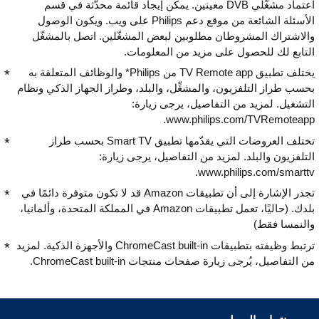
اعتماد مشغّلي DVB معينين. يمكن إيجاد قائمة محدّثة في قسم
الأسئلة الشائعة من موقع دعم Philips على ويب. ويكون الوصول
والاشتراك المشروطان مطلوبين لبعض المشغّلين. اتصل بالمشغّل
التابع لك للحصول على مزيد من المعلومات.
يختلف تطبيق TV Remote app من Philips* والوظائف المتعلقة به
بحسب طراز التلفزيون، والمشغِّل، والبلد، وطراز الجهاز الذكي ونظام
التشغيل. لمزيد من التفاصيل، يرجى زيارة:
www.philips.com/TVRemoteapp.
تختلف العروضات التي يقدّمها تطبيق Smart TV بحسب طراز
التلفزيون والبلد. لمزيد من التفاصيل، يرجى زيارة:
www.philips.com/smarttv.
تجدر الإشارة إلى أن تطبيقات Amazon قد لا تكون متوفرة دائمًا في
بلدك. (حاليًا، تعمل تطبيقات Amazon في المملكة المتحدة، وألمانيا،
والنمسا فقط)
ترتبط وظيفته بتطبيقات ChromeCast built-in والأجهزة الذكية. لمزيد
من التفاصيل، يُرجى زيارة صفحات منتجات ChromeCast built-in.