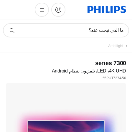
أيقونة
ما الذي تبحث عنه؟
دعم
البحث
Ambilight
7300 series
4K UHD،‏ LED، تلفزيون بنظام Android
55PUT7374/56