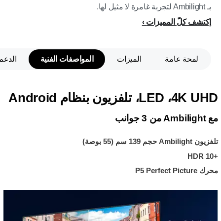
بـ Ambilight لتجربة غامرة لا مثيل لها.
إكتشف كلّ المميزات
لمحة عامة
الميزات
المواصفات الفنية
الدعم
4K UHD،‏ LED، تلفزيون بنظام Android
مع Ambilight‏ من 3 جوانب
تلفزيون Ambilight حجم 139 سم (55 بوصة)
HDR 10+‎
محرك P5 Perfect Picture