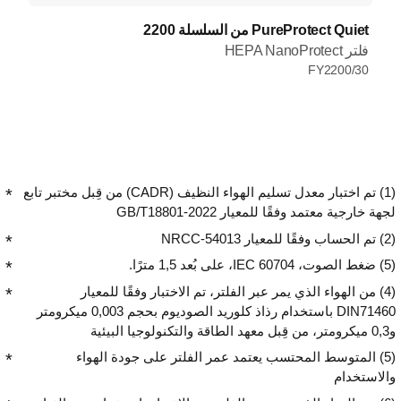
PureProtect Quiet من السلسلة 2200
فلتر HEPA NanoProtect
FY2200/30
(1) تم اختبار معدل تسليم الهواء النظيف (CADR) من قِبل مختبر تابع
لجهة خارجية معتمد وفقًا للمعيار GB/T18801-2022
(2) تم الحساب وفقًا للمعيار NRCC-54013
(5) ضغط الصوت، IEC 60704، على بُعد 1,5 مترًا.
(4) من الهواء الذي يمر عبر الفلتر، تم الاختبار وفقًا للمعيار
DIN71460 باستخدام رذاذ كلوريد الصوديوم بحجم 0,003 ميكرومتر
و0,3 ميكرومتر، من قِبل معهد الطاقة والتكنولوجيا البيئية
(5) المتوسط المحتسب يعتمد عمر الفلتر على جودة الهواء
والاستخدام