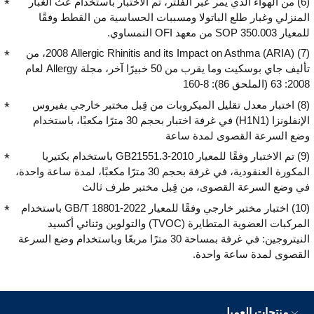
(6) من الهواء الذي يمر عبر الفلتر، تم الاختبار باستخدام عث الغبار
المنزلي وغبار طلع الباتولا ومسببات الحساسية من القطط وفقًا
للمعيار SOP 350.003 من معهد OFI النمساوي.
(7) Allergic Rhinitis and its Impact on Asthma (ARIA) ‏2008، من
تأليف جاي بوسكيت وما يقرب من 50 خبيرًا آخر، مجلة Allergy لعام
2008:‏ 63 (الملحق 86): 8-160
(8) اختبار معدل تقليل الميكروبات من قِبل مختبر خارجي بفيروس
الإنفلونزا (H1N1) في غرفة اختبار بحجم 30 مترًا مكعبًا، باستخدام
وضع السرعة القصوى لمدة ساعة
(9) تم الاختبار وفقًا للمعيار GB21551.3-2010 باستخدام بكتيريا
المكورة العنقودية، في غرفة بحجم 30 مترًا مكعبًا، لمدة ساعة واحدة،
في وضع السرعة القصوى، من قِبل مختبر طرف ثالث
(10) اختبار مختبر خارجي وفقًا للمعيار GB/T 18801-2022 باستخدام
المركبات العضوية المتطايرة (TVOC) والتولوين وثنائي أكسيد
النيتروجين: في غرفة بمساحة 30 مترًا مربعًا وباستخدام وضع السرعة
القصوى لمدة ساعة واحدة.
منتجات العميل