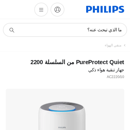
أيقونة
ما الذي تبحث عنه؟
دعم
البحث
منقي الهواء
PureProtect Quiet من السلسلة 2200
جهاز تنقية هواء ذكي
AC2220/10