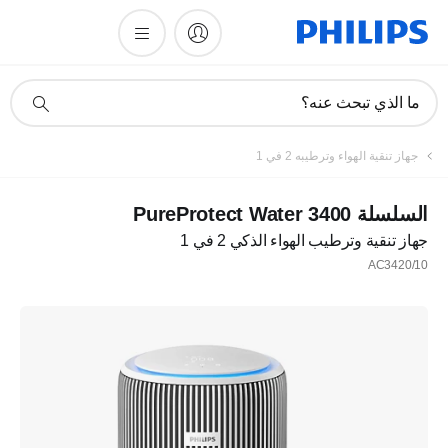
أيقونة
ما الذي تبحث عنه؟
دعم
البحث
جهاز تنقية الهواء وترطيبه 2 في 1
السلسلة PureProtect Water 3400
جهاز تنقية وترطيب الهواء الذكي 2 في 1
AC3420/10