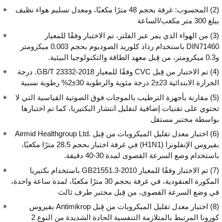
(2) المحسوب: غرفة بحجم 48 مترًا مكعبًا، ومعدل تسليم هواء نظيف
يبلغ 300 متر مكعب/الساعة
(3) من الهواء الذي يمر عبر الفلتر، تم الاختبار وفقًا للمعيار
DIN71460 باستخدام رذاذ كلوريد الصوديوم بحجم 0.003 ميكرومتر
و0.3 ميكرومتر، من قِبل معهد الطاقة والتكنولوجيا البيئية.
(4) تم الاختبار من قِبل CVC وفقًا للمعيار GB/T 23332-2018. درجة
الحرارة الابتدائية 23±2 درجة مئوية والرطوبة 30±2% رطوبة نسبية
(5) مقارنة بأجهزة الترطيب بالموجات فوق الصوتية القياسية التي لا
تحتوي على تقنيات إضافية لتقليل انتشار البكتيريا، كما تم اختبارها
بواسطة مختبر مستقل
(6) اختبار معدل تقليل الميكروبات من قِبل Airmid Healthgroup Ltd.‎
بفيروس الإنفلونزا (H1N1) في غرفة اختبار بحجم 28.5 مترًا مكعبًا،
باستخدام وضع السرعة القصوى لمدة 30-40 دقيقة.
(7) تم الاختبار وفقًا للمعيار GB21551.3-2010 باستخدام بكتيريا
المكورة العنقودية، في غرفة بحجم 30 مترًا مكعبًا، لمدة ساعة واحدة،
في وضع السرعة القصوى، من قِبل مختبر طرف ثالث
(8) اختبار معدل تقليل الميكروبات من قِبل Antimikrop بفيروس
كورونا المرتبط بالمتلازمة التنفسية الحادة الشديدة من النوع 2