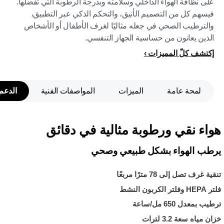
على نظافة الهواء الداخلي وسلامته وبدرجة الرطوبة التي تفضلها.
فيسهم كل من التصميم الأنيق، والتحكم الذكي عبر التطبيق،
والترطيب الصحي في جعله مثاليًا لغرف الأطفال أو الأشخاص
الذين يعانون من حساسية الجهاز التنفسي.
إكتشف كلّ المميزات
لمحة عامة
الميزات
المواصفات الفنية
الدعم
هواء نقي ورطوبة مثالية في دقائق
يرطب الهواء بشكل طبيعي وصحي
تنقية غرف تصل إلى 78 مترًا مربعًا
فلتر HEPA وفلتر الكربون النشط
ترطيب بمعدل 650 مل/ساعة
خزان مياه سعة 3.2 لترات