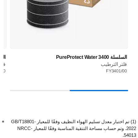
السلسلة PureProtect Water 3400
السلسلة 00
فلتر الترطيب
فلتر oProtect
/30
FY3401/00
(1) تم اختبار معدل تسليم الهواء النظيف وفقًا للمعيار GB/T18801-
2022. وتم حساب مساحة التنقية المناسبة وفقًا للمعيار NRCC-
54013.