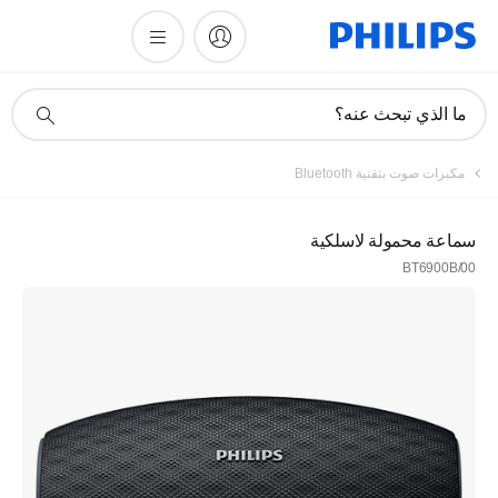
أيقونة
ما الذي تبحث عنه؟
دعم
البحث
مكبرات صوت بتقنية Bluetooth
سماعة محمولة لاسلكية
BT6900B/00