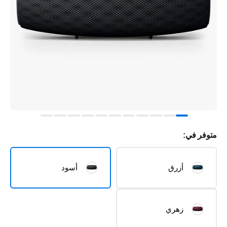
متوفر في:
أزرق
أسود
زهري