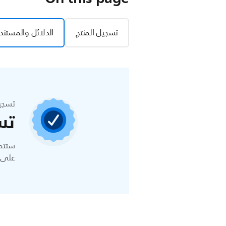
تسجيل المنتج
الدلائل والمستند
تسجي
تس
ستتمك
على ا