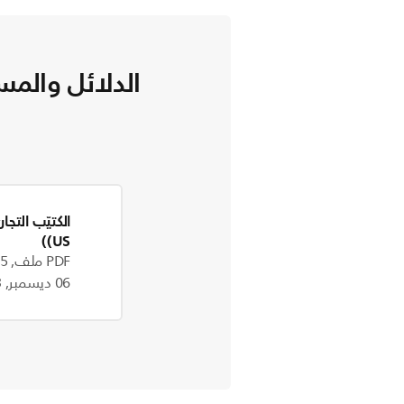
الدلائل والمس
الكتيّب التجا
(US)
PDF ملف, 273.5 kB
06 ديسمبر, 2023