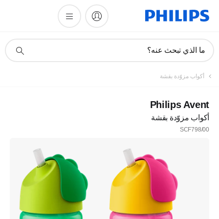
أيقونة
ما الذي تبحث عنه؟
دعم
البحث
أكواب مزوّدة بقشة
Philips Avent
أكواب مزوّدة بقشة
SCF798/00