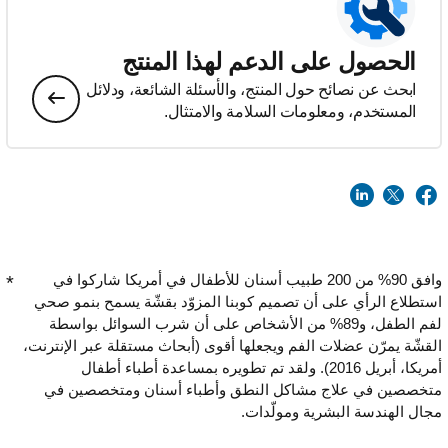
الحصول على الدعم لهذا المنتج
ابحث عن نصائح حول المنتج، والأسئلة الشائعة، ودلائل
المستخدم، ومعلومات السلامة والامتثال.
وافق 90% من 200 طبيب أسنان للأطفال في أمريكا شاركوا في
استطلاع الرأي على أن تصميم كوبنا المزوّد بقشّة يسمح بنمو صحي
لفم الطفل، و89% من الأشخاص على أن شرب السوائل بواسطة
القشّة يمرّن عضلات الفم ويجعلها أقوى (أبحاث مستقلة عبر الإنترنت،
أمريكا، أبريل 2016). ولقد تم تطويره بمساعدة أطباء أطفال
متخصصين في علاج مشاكل النطق وأطباء أسنان ومتخصصين في
مجال الهندسة البشرية ومولّدات.