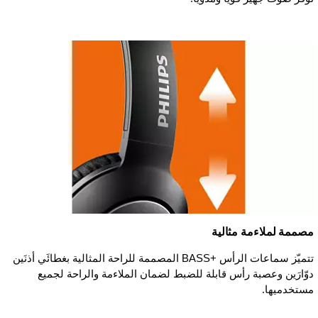
مصممة لملاءمة مثالية
تتميّز سماعات الرأس BASS+‎ المصممة للراحة المثالية بغطائَي أذنَين
دوّارَين وعصبة رأس قابلة للضبط لضمان الملاءمة والراحة لجميع
مستخدميها.