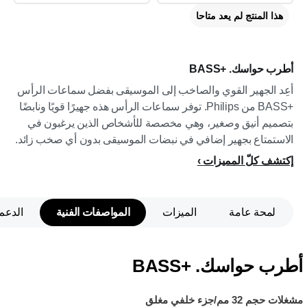
هذا المنتج لم يعد متاحا
أطرب حواسك. BASS+‎
أعِد الجهير القوي والصاخب إلى الموسيقى بفضل سماعات الرأس
BASS+‎ من Philips. توفر سماعات الرأس هذه جهيرًا قويًا ونابضًا
بتصميم أنيق وصغير، وهي مخصصة للأشخاص الذين يرغبون في
الاستمتاع بجهير إضافي في نبضات الموسيقى بدون أي صخب زائد.
إكتشف كلّ المميزات
لمحة عامة
الميزات
المواصفات الفنية
الدعم
أطرب حواسك. BASS+‎
مشغلات حجم 32 مم/جزء خلفي مغلق