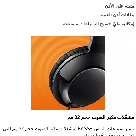
مثبتة على الأذن
بطانات أذن ناعمة
إمكانية طيّ لتصبح السماعات مسطحة
مشغّلات مكبر الصوت حجم 32 مم
تتميز سماعات الرأس BASS+‎ بمشغلات مكبر الصوت حجم 32 مم التي
توفر صوت جهير قويًا ومدوّيًا.