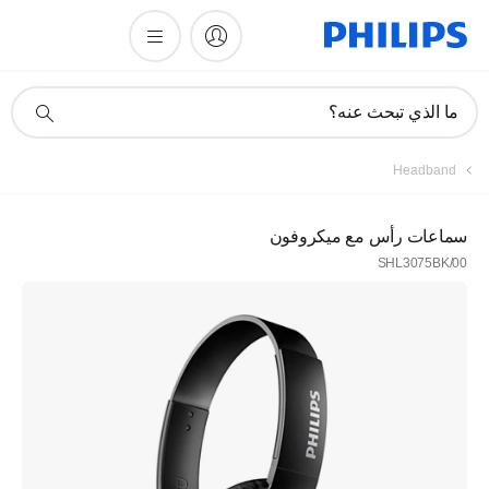
أيقونة
ما الذي تبحث عنه؟
دعم
البحث
Headband
سماعات رأس مع ميكروفون
SHL3075BK/00