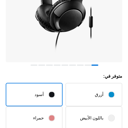
متوفر في:
أزرق
أسود
باللون الأبيض
حمراء