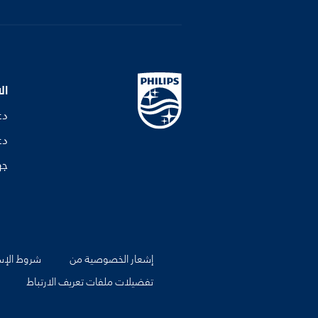
ال
دع
دع
جه
إشعار الخصوصية من
شروط الإس
تفضيلات ملفات تعريف الارتباط