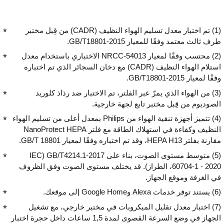
(1) تم اختبار معدل تسليم الهواء النظيف (CADR) من قِبل مختبر
طرف ثالث معتمد وفقًا للمعيار GB/T18801-2015.
(2) محتسب وفقًا لمعيار NRCC-54013 الاختباري باستخدام معدل
استلام الهواء النظيف (CADR) مع دخان السجائر الذي تم اختباره
وفقًا لمعيار GB/T18801-2015.
(3) من الهواء الذي يمرّ عبر الفلتر، تم الاختبار ضد رذاذ كلوريد
الصوديوم من قِبل مختبر تابع لجهة خارجية.
(4) تتميز أجهزة تنقية الهواء من Philips بمعدل أعلى من تسليم الهواء
النظيف وكفاءة في استهلاك الطاقة مع فلتر NanoProtect HEPA
مقارنة بفلتر HEPA H13، وقد تم اختباره وفقًا لمعيار GB/T 18801.
(5) متوسط مستوى الصوت، بناء على GB/T4214.1-2017 (‏IEC
60704-1 - 2020، الطراز). قد يختلف مستوى الصوت وفق الظروف
في الغرفة وموقع الجهاز.
(6) يستند توفر خدمات Alexa وGoogle Home إلى موقعك.
(7) اختبار معدل تقليل الميكروبات في مختبر خارجي، مع تشغيل
الجهاز في وضع السرعة القصوى لمدة 1,5 ساعات داخل حجرة اختبار