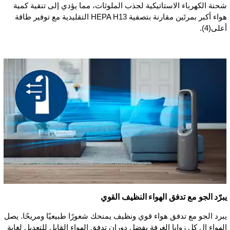
شحنة الكهرباء الاستاتيكية لجذب الملوثات، مما يؤدي إلى تنقية كمية
هواء أكبر بمرتَين مقارنة بتصفية HEPA H13 التقليدية مع توفير طاقة
أعلى(4).
يبرّد الجو مع تدفق الهواء النظيف القوي
يبرد الجو مع تدفق هواء قوي ونظيف يمنحك شعورًا طبيعيًا ومريحًا. يصل
الهواء إل كل زوايا الغرفة بفضل دوران تدفق الهواء القابل للتعديل لغاية