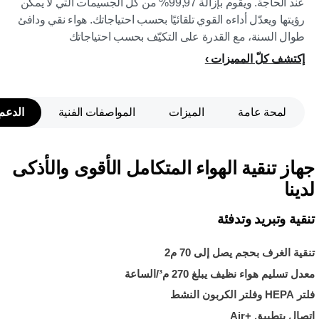
عند الحاجة. ويقوم بإزالة 99,97% من كل الجسيمات التي لا يمكن
رؤيتها ويعدّل أداءه القوي تلقائيًا بحسب احتياجاتك. هواء نقي ودافئ
طوال السنة، مع القدرة على التكيّف بحسب احتياجاتك
إكتشف كلّ المميزات
لمحة عامة
الميزات
المواصفات الفنية
الدعم
جهاز تنقية الهواء المتكامل الأقوى والأذكى
لدينا
تنقية وتبريد وتدفئة
تنقية الغرف بحجم يصل إلى 70 م2
معدل تسليم هواء نظيف يبلغ 270 م³/الساعة
فلتر HEPA وفلتر الكربون النشط
اتصال بتطبيق Air+‎