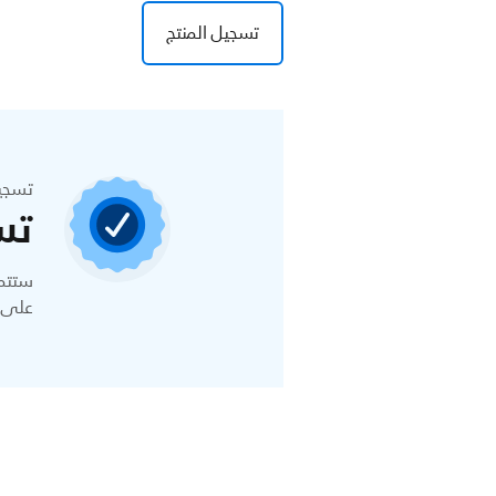
تسجيل المنتج
تسجي
تس
ستتمك
على ا