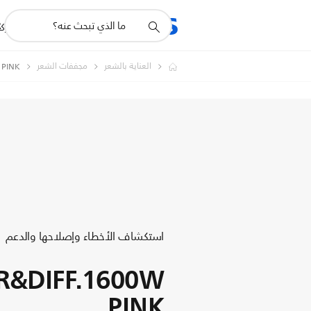
أيقونة
R
المنتجات
للشرك
دعم
البحث
العناية بالشعر
مجففات الشعر
 PINK
استكشاف الأخطاء وإصلاحها والدعم
R&DIFF.1600W
PINK