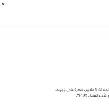
في خلال سنتين تقص رؤوس آلة الحلاقة 9 ملايين شعرة على وجهك.
اء الفعال 100%.