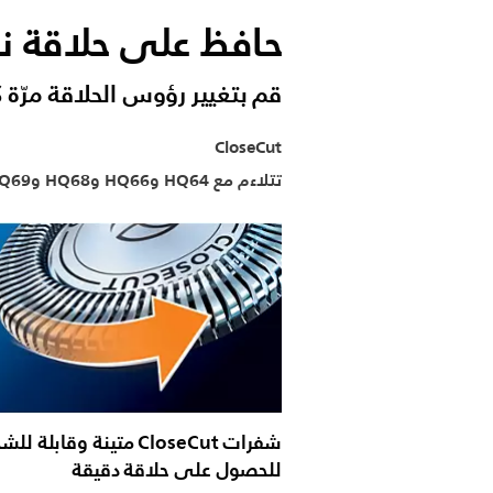
حافظ على حلاقة ن
قم بتغيير رؤوس الحلاقة مرّة 
CloseCut
تتلاءم مع HQ64 وHQ66 وHQ68 وHQ69
شفرات CloseCut متينة وقابلة ل
للحصول على حلاقة دقيقة