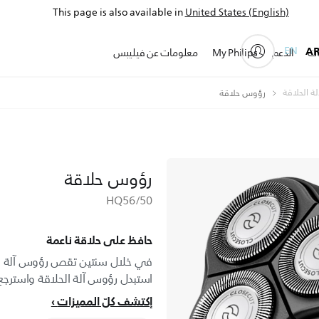
This page is also available in
United States (English)
EN
A
ات
الدعم
My Philips
معلومات عن فيليبس
ة الحلاقة
رؤوس حلاقة
رؤوس حلاقة
HQ56/50
حافظ على حلاقة ناعمة
استبدل رؤوس آلة الحلاقة واسترجع الأد
إكتشف كلّ المميزات