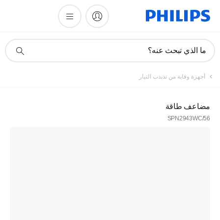
أيقونة
ما الذي تبحث عنه؟
دعم
البحث
أجهزة وقاية من تذبذب التيار
مضاعف طاقة
SPN2943WC/56