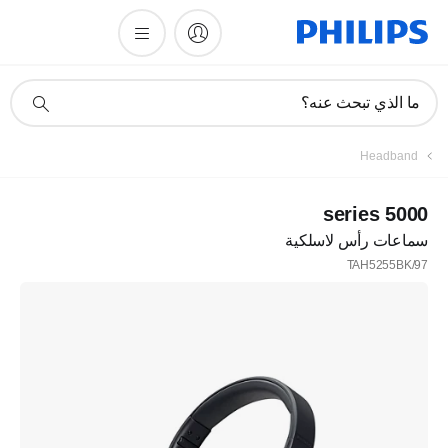
أيقونة
ما الذي تبحث عنه؟
دعم
البحث
Headband
5000 series
سماعات رأس لاسلكية
TAH5255BK/97