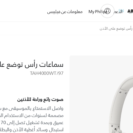
EN
A
ات
الدعم
My Philips
معلومات عن فيليبس
رأس توضع على الأذن
سماعات رأس توضع عل
TAH4000WT/97
صوت رائع وراحة للأذنين
واصل الاستمتاع بالموسيقى مع 
مصممة لسنوات من الاستخدام الم
ع
استبدال وسائد أغطية الأذن والبطاري