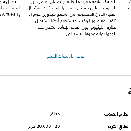
ت
للضبط، ملاءمة مريحة للغاية. ولضمان أفضل عزل
الاتصال بجه
و
للصوت وأعلى مستوى من الراحة، يمكنك استبدال
أغطية الأذن المصنوعة من إسفنج ميموري فوم إذا
وMicrosoft Swift Pair.
تلفت مع مرور الوقت. وتستطيع أيضًا استبدال
بطارية الليثيوم أيون القابلة لإعادة الشحن عند
بلوغها نهاية عمرها التشغيلي.
عرض كل ميزات المنتج
نظام الصوت
مغلق
نطاق التردد
20 - 20,000 هرتز