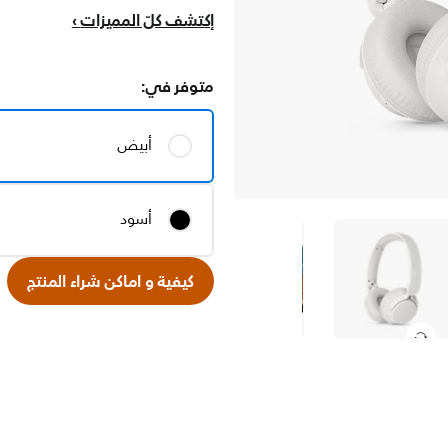
إكتشف كلّ المميزات
متوفر في:
أبيض
أسود
كيفية و اماكن شراء المنتج