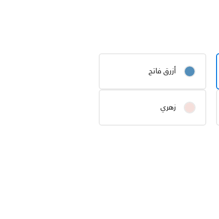
أزرق فاتح
زهري