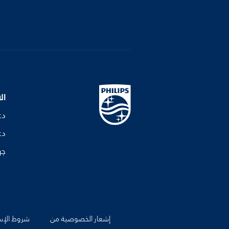
ال
دع
دع
جه
إشعار الخصوصية من
شروط الإس