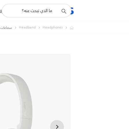
أيقونة
R
المنتجات
للشرك
دعم
البحث
Headband
Headphones
سماعات 