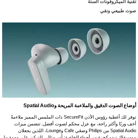
تقنية الميكروفونات الستة
صوت طبيعي ونقي
أوضاع الصوت الدقيق والملاءمة المريحة وSpatial Audio
توفر لك أغطية رؤوس الأذن SecureFit ذات الملمس المميز ملاءمةً
أخف وزنًا وأكثر راحة، مع عزل محكم لصوت أفضل. تتضمن ميزات
Spatial Audio من Philips وضعَي Cafe وLounge، اللذين يجعلان
موسيقاك تبدو كجزء من أجواء الخلفية: أمر مثالي للتركيز على مهمة ما