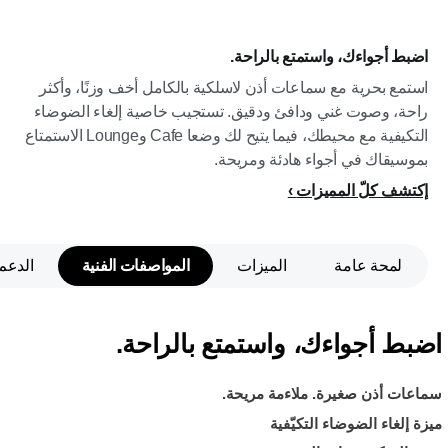
اضبط أجواءك، واستمتع بالراحة.
استمع بحرية مع سماعات أذن لاسلكية بالكامل أخف وزنًا، وأكثر
راحة، وصوت غني ودافئ ودقيق. تستجيب خاصية إلغاء الضوضاء
التكيفية مع محيطك، فيما يتيح لك وضعا Cafe وLounge الاستمتاع
بموسيقاك في أجواء هادئة ومريحة.
إكتشف كلّ المميزات
لمحة عامة
الميزات
المواصفات الفنية
الدعم
اضبط أجواءك، واستمتع بالراحة.
سماعات أذن صغيرة. ملاءمة مريحة.
ميزة إلغاء الضوضاء التكيّفية