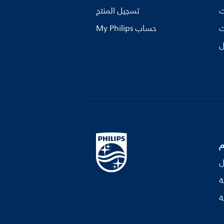
ت
تسجيل المنتج
ت
My Philips حساب
ل
م
ل
ة
ة