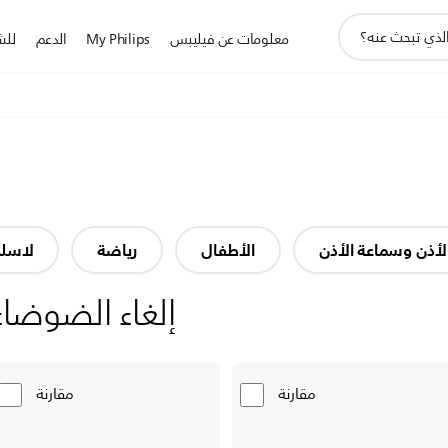
أيقونة
معلومات عن فيليبس
My Philips
الدعم
للش
دعم
البحث
لأذن وسماعة الأذن
الأطفال
رياضة
لاسلك
إلغاء الضوضاء
مقارنة
مقارنة