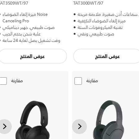
TAT3509WT/97
TAT3000WT/97
سماعات أذن صغيرة. ملاءمة مريحة.
ميزة إلغاء الضوضاء Noise
ميزة إلغاء الضوضاء التكيّفية
Canceling Pro
تقنية الميكروفونات الستة
صوت طبيعي. جهير ديناميكي
صوت طبيعي ونقي
علبة شحن بحجم الجيب
وقت تشغيل يصل لغاية 24 ساعة
عرض المنتج
عرض المنتج
مقارنة
مقارنة