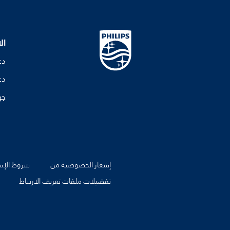
ال
دع
دع
جه
إشعار الخصوصية من
شروط الإس
تفضيلات ملفات تعريف الارتباط