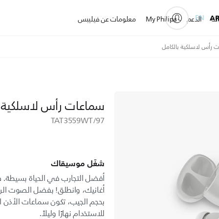
EN
A
ات
الدعم
My Philips
معلومات عن فيليبس
 رأس لاسلكية بالكامل
سماعات رأس لاسلكية ب
TAT3559WT/97
شغّل موسيقاك
أفضل التجارب في الحياة بسيطة.
أغانيك، وانطلق! بفضل الصوت الرائ
بحجم الجيب، تكون سماعات الأذن ال
للاستخدام نهارًا وليلاً.