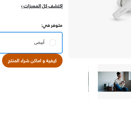
إكتشف كلّ المميزات
متوفر في:
أبيض
كيفية و اماكن شراء المنتج