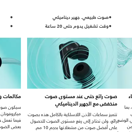
صوت طبيعي. جهير ديناميكي
وقت تشغيل يدوم حتى 20 ساعة
ء
صوت رائع حتى عند مستوى صوت
مكالمات و
منخفض مع الجهير الديناميكي
بما
سيكون صوتك 
ميكروفونان 
تتميز سماعات الأذن اللاسلكية بالكامل هذه بصوت
ي الوضع
فيما تعمل خ
رائع، ولن تحتاج إلى رفع مستوى الصوت للحصول
استخدم تطبيق Headphones من
بعض الضوضا
على أفضل صوت من مشغلاتها بحجم 10 مم.