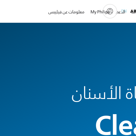
EN
A
ات
الدعم
My Philips
معلومات عن فيليبس
 الأسنان
Cle