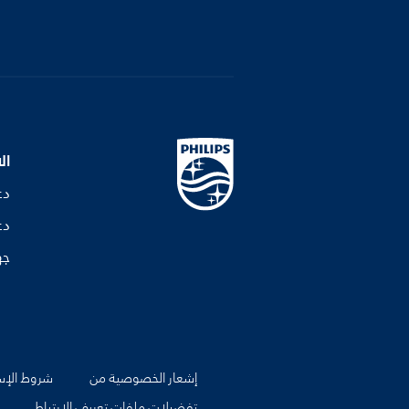
ال
دع
دع
جه
إشعار الخصوصية من
شروط الإس
تفضيلات ملفات تعريف الارتباط