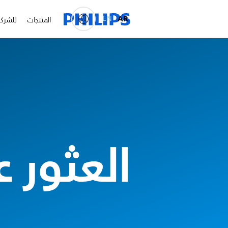
EN
AR
المنتجات
للشرك
العثور 