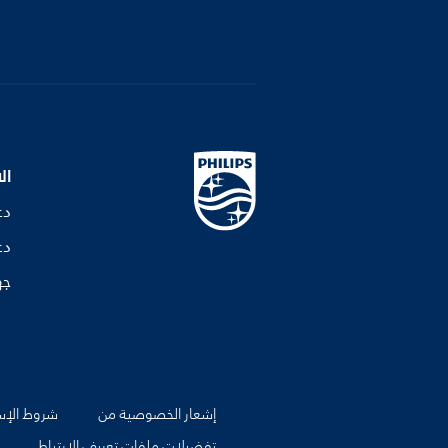
ال
دع
دع
جه
إشعار الخصوصية من
شروط الإس
تفضيلات ملفات تعريف الارتباط