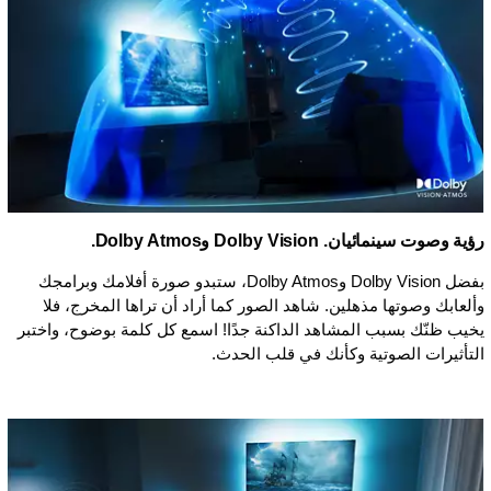
رؤية وصوت سينمائيان. Dolby Vision وDolby Atmos.
بفضل Dolby Vision وDolby Atmos، ستبدو صورة أفلامك وبرامجك
وألعابك وصوتها مذهلين. شاهد الصور كما أراد أن تراها المخرج، فلا
يخيب ظنّك بسبب المشاهد الداكنة جدًا! اسمع كل كلمة بوضوح، واختبر
التأثيرات الصوتية وكأنك في قلب الحدث.