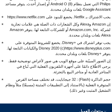
Philips التي تعمل بنظام (8)Android O ‎ أو إصدار أحدث. يتوفر مساعد
Google Assistant بلغات وبلدان محددة.
يجب الاشتراك بـ Netflix. يخضع للبنود على https://www.netflix.com
إن Amazon وAlexa وكل الشعارات ذات الصلة هي علامات تجارية
لشركة Amazon.com, Inc.‎ أو للشركات التابعة لها. يتوفر Amazon
Alexa بلغات وبلدان محددة.
يجب توفر اشتراك في Disney+‎. يخضع للشروط المتوفرة على
https://www.disneyplus.com‏(c)‏ 2020 Disney والكيانات التابعة لها.
يتوفر Disney+‎ بلغات وبلدان محددة.
إن الصور المبيّنة على موقع الويب هي صور لأغراض توضيحية فقط.
يرجى الاطّلاع دائمًا على أجهزة التلفزيون الفعلية التي تُباع في
المتاجر العادية أو متاجر البيع بالتجزئة.
حجم الذاكرة (Flash) : ‏32 جيجابايت، قد تختلف مساحة القرص
المتوفرة الفعلية (بالاستناد إلى التطبيقات المثبتة (مسبقًا) مثلاً ونظام
التشغيل المثبت وغير ذلك)
منتجات العميل