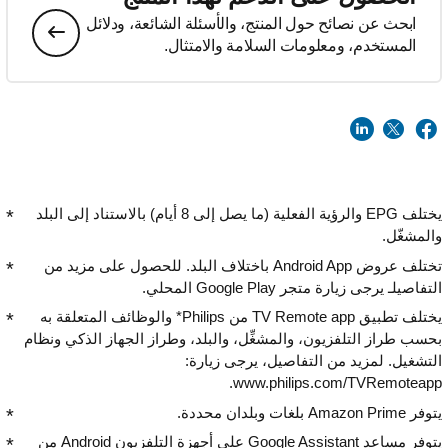
ابحث عن نصائح حول المنتج، والأسئلة الشائعة، ودلائل
المستخدم، ومعلومات السلامة والامتثال.
يختلف EPG والرؤية الفعلية (ما يصل إلى 8 أيام) بالاستناد إلى البلد
والمشغّل.
تختلف عروض Android App باختلاف البلد. للحصول على مزيد من
التفاصيلـ يرجى زيارة متجر Google Play المحلي.
يختلف تطبيق TV Remote app من Philips* والوظائف المتعلقة به
بحسب طراز التلفزيون، والمشغِّل، والبلد، وطراز الجهاز الذكي ونظام
التشغيل. لمزيد من التفاصيل، يرجى زيارة:
www.philips.com/TVRemoteapp.
يتوفر Amazon Prime بلغات وبلدان محددة.
يتوفر مساعد Google Assistant على أجهزة التلفزيون Android من