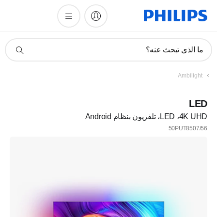
أيقونة
ما الذي تبحث عنه؟
دعم
البحث
Ambilight
LED
4K UHD،‏ LED، تلفزيون بنظام Android
50PUT8507/56