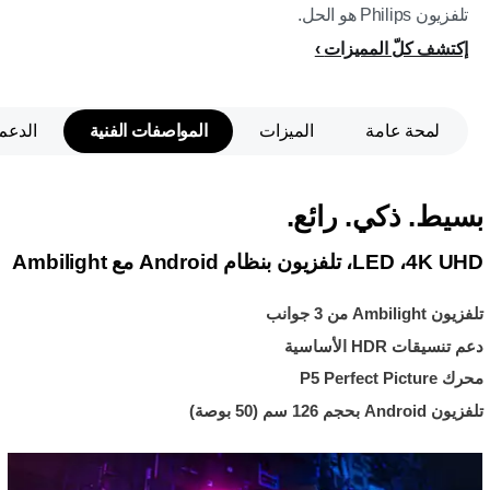
تلفزيون Philips هو الحل.
إكتشف كلّ المميزات
لمحة عامة
الميزات
المواصفات الفنية
الدعم
بسيط. ذكي. رائع.
4K UHD،‏ LED، تلفزيون بنظام Android مع Ambilight
تلفزيون Ambilight من 3 جوانب
دعم تنسيقات HDR الأساسية
محرك P5 Perfect Picture
تلفزيون Android بحجم 126 سم (50 بوصة)