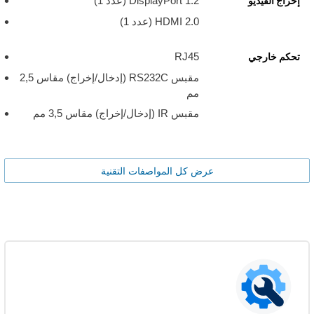
DisplayPort 1.2 (عدد 1)
إخراج الفيديو
HDMI 2.0 ‏(عدد 1)
RJ45
تحكم خارجي
مقبس RS232C (إدخال/إخراج) مقاس 2,5
مم
مقبس IR (إدخال/إخراج) مقاس 3,5 مم
عرض كل المواصفات التقنية