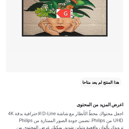
هذا المنتج لم يعد متاحا
اعرض المزيد من المحتوى
اجعل محتواك محطّ الأنظار مع شاشة D-Line الاحترافية بدقة 4K
UHD من Philips. تضمن جودة الصور الممتازة من Philips
تزويدك بألوان واقعية وتباين شديد. يمكنك عرض المحتوى من