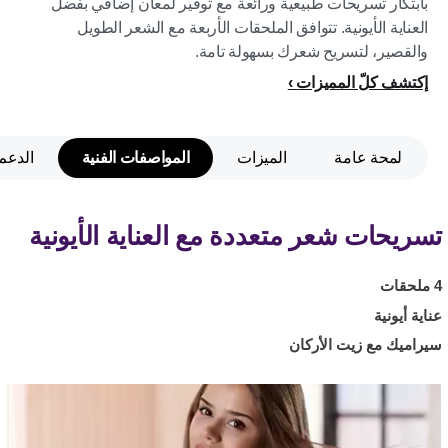
بابتكار تسريحات طبيعية ورائعة مع توفير لمعان إضافي بفضل
العناية الأيونية. تتوافق الملحقات الأربعة مع الشعر الطويل
والقصير، لتسريح شعرك بسهولة تامة.
إكتشف كلّ المميزات
لمحة عامة
الميزات
المواصفات الفنية
الدعم
تسريحات شعر متعددة مع العناية الأيونية
4 ملحقات
عناية أيونية
سيراميك مع زيت الأركان