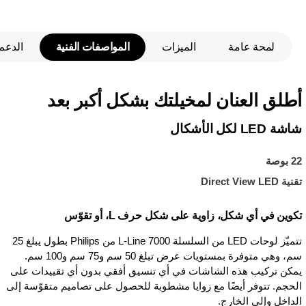
لمحة عامة
الميزات
المواصفات الفنية
الدعم
أطلق العنان لمخيلتك بشكل أكبر بعد
شاشة LED لكل الأشكال
22 بوصة
تقنية Direct View LED
تكوين في أي شكل، زاوية على شكل حرف L، أو تقوّس
تتميّز لوحات LED من السلسلة L-Line 7000 من Philips بطول يبلغ 25
سم، وهي متوفرة بمستويات عرض تبلغ 50 سم و75 سم و100 سم.
يمكن تركيب هذه الشاشات في أي تنسيق أفقي بدون أي تقييدات على
الحجم. تتوفر أيضًا مع زوايا مشطوبة للحصول على تصاميم متقوّسة إلى
الداخل وإلى الخارج.